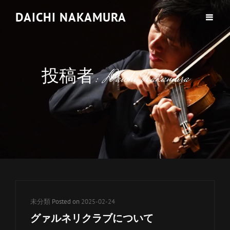
DAICHI NAKAMURA
投稿者:
Daichi Nakamura
カ
未分類
Posted on
2025-02-24
テ
グァルネリクラブについて
ゴ