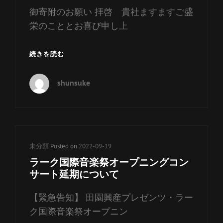
御寄附のお願い 拝啓 貴社ますますご盛
リ
ー
栄のこととお喜び申し上
リ
ン
グ
続きを読む
ク
ァ
ル
shunsuke
ネ
リ
ク
ラ
ブ
に
カ
未分類
Posted on
2022-09-19
つ
テ
ラーク国際音楽祭オープニングコン
い
ゴ
サート延期について
て
リ
【緊急告知】 田園興産プレゼンツ・ラー
ー
ク国際音楽祭オープニン
リ