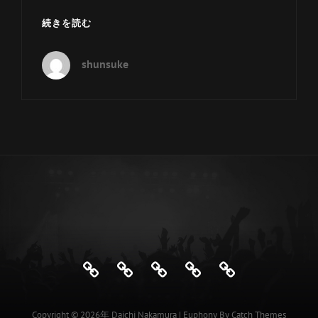
ン
ク
ラ
続きを読む
ー
ク
shunsuke
国
際
音
楽
祭
オ
ー
プ
ニ
ン
グ
コ
ン
Profile
演
Discography
後
中
サ
ー
奏
援
村
ト
Copyright © 2026年
Daichi Nakamura
|
Euphony By
Catch Themes